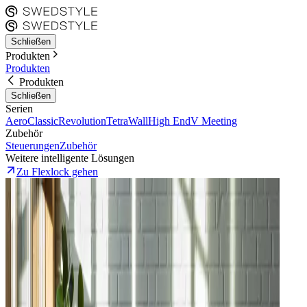
Schließen
Produkten
Produkten
Produkten
Schließen
Serien
Aero
Classic
Revolution
Tetra
Wall
High End
V Meeting
Zubehör
Steuerungen
Zubehör
Weitere intelligente Lösungen
Zu Flexlock gehen