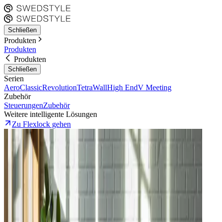
Schließen
Produkten
Produkten
Produkten
Schließen
Serien
Aero
Classic
Revolution
Tetra
Wall
High End
V Meeting
Zubehör
Steuerungen
Zubehör
Weitere intelligente Lösungen
Zu Flexlock gehen