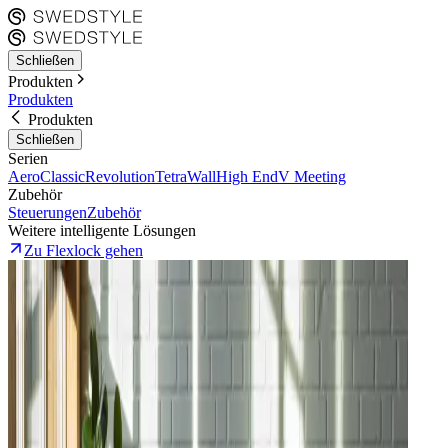
Schließen
Produkten
Produkten
Produkten
Schließen
Serien
Aero
Classic
Revolution
Tetra
Wall
High End
V Meeting
Zubehör
Steuerungen
Zubehör
Weitere intelligente Lösungen
Zu Flexlock gehen