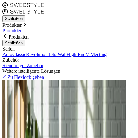
Schließen
Produkten
Produkten
Produkten
Schließen
Serien
Aero
Classic
Revolution
Tetra
Wall
High End
V Meeting
Zubehör
Steuerungen
Zubehör
Weitere intelligente Lösungen
Zu Flexlock gehen