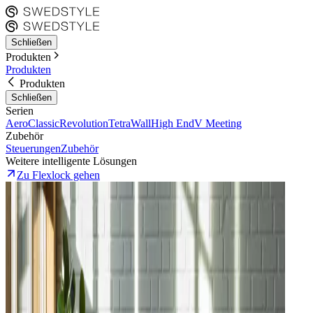
Schließen
Produkten
Produkten
Produkten
Schließen
Serien
Aero
Classic
Revolution
Tetra
Wall
High End
V Meeting
Zubehör
Steuerungen
Zubehör
Weitere intelligente Lösungen
Zu Flexlock gehen