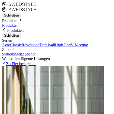
Schließen
Produkten
Produkten
Produkten
Schließen
Serien
Aero
Classic
Revolution
Tetra
Wall
High End
V Meeting
Zubehör
Steuerungen
Zubehör
Weitere intelligente Lösungen
Zu Flexlock gehen