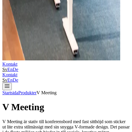
Kontakt
Sv
En
De
Kontakt
Sv
En
De
Startsida
Produkter
V Meeting
V Meeting
V Meeting är stativ till konferensbord med fast sitthöjd som sticker
ut lite extra stilmässigt med sin snygga V-formade design. Det passar