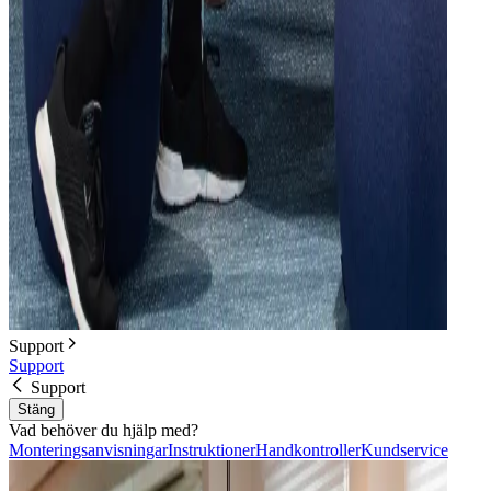
Support
Support
Support
Stäng
Vad behöver du hjälp med?
Monteringsanvisningar
Instruktioner
Handkontroller
Kundservice