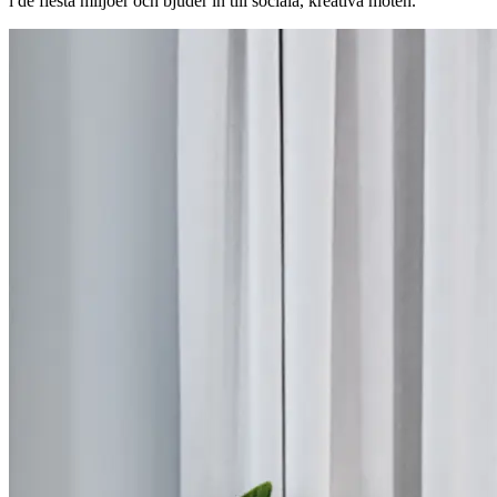
i de flesta miljöer och bjuder in till sociala, kreativa möten.