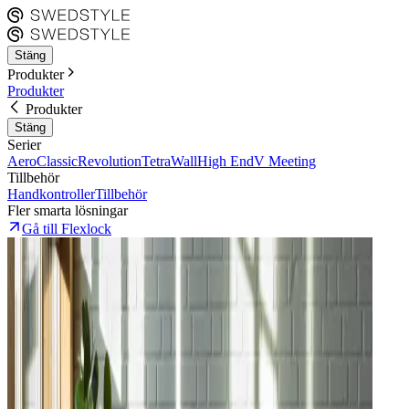
Stäng
Produkter
Produkter
Produkter
Stäng
Serier
Aero
Classic
Revolution
Tetra
Wall
High End
V Meeting
Tillbehör
Handkontroller
Tillbehör
Fler smarta lösningar
Gå till Flexlock