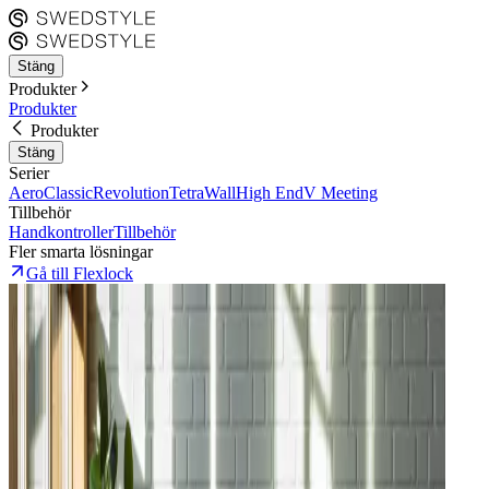
Stäng
Produkter
Produkter
Produkter
Stäng
Serier
Aero
Classic
Revolution
Tetra
Wall
High End
V Meeting
Tillbehör
Handkontroller
Tillbehör
Fler smarta lösningar
Gå till Flexlock