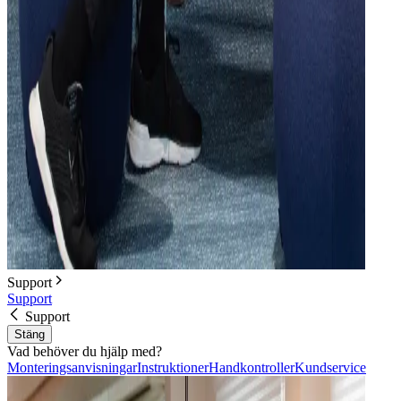
Support
Support
Support
Stäng
Vad behöver du hjälp med?
Monteringsanvisningar
Instruktioner
Handkontroller
Kundservice