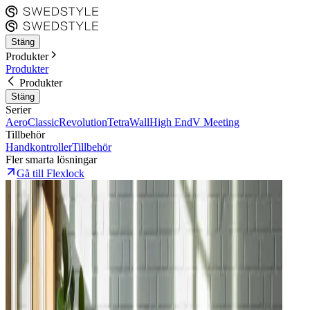
Stäng
Produkter
Produkter
Produkter
Stäng
Serier
Aero
Classic
Revolution
Tetra
Wall
High End
V Meeting
Tillbehör
Handkontroller
Tillbehör
Fler smarta lösningar
Gå till Flexlock