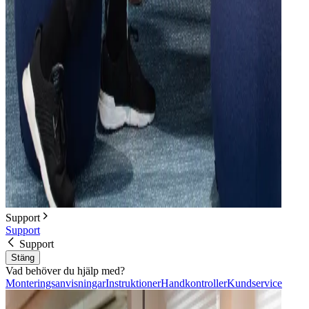
Support
Support
Support
Stäng
Vad behöver du hjälp med?
Monteringsanvisningar
Instruktioner
Handkontroller
Kundservice