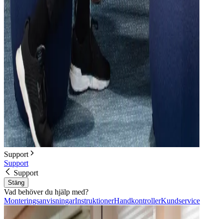
Support
Support
Support
Stäng
Vad behöver du hjälp med?
Monteringsanvisningar
Instruktioner
Handkontroller
Kundservice