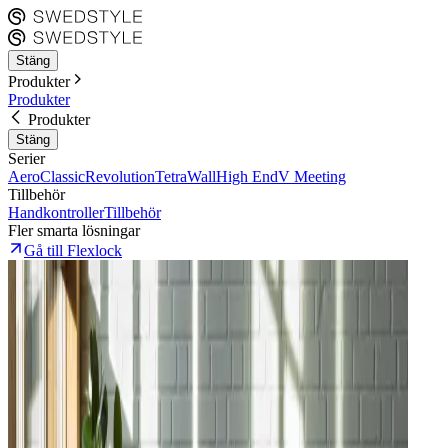
Stäng
Produkter
Produkter
Produkter
Stäng
Serier
Aero
Classic
Revolution
Tetra
Wall
High End
V Meeting
Tillbehör
Handkontroller
Tillbehör
Fler smarta lösningar
Gå till Flexlock