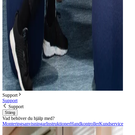
Support
Support
Support
Stäng
Vad behöver du hjälp med?
Monteringsanvisningar
Instruktioner
Handkontroller
Kundservice