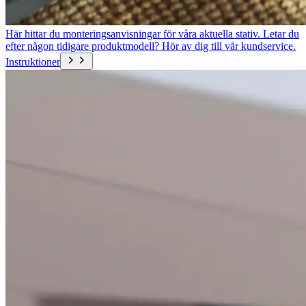
Här hittar du monteringsanvisningar för våra aktuella stativ. Letar du
efter någon tidigare produktmodell? Hör av dig till vår kundservice.
Instruktioner