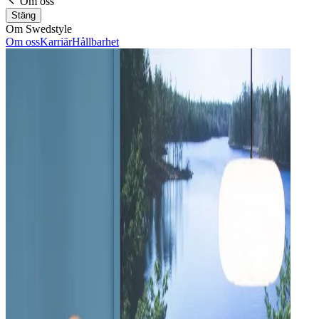
Om oss
Stäng
Om Swedstyle
Om oss
Karriär
Hållbarhet