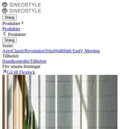
Stäng
Produkter
Produkter
Produkter
Stäng
Serier
Aero
Classic
Revolution
Tetra
Wall
High End
V Meeting
Tillbehör
Handkontroller
Tillbehör
Fler smarta lösningar
Gå till Flexlock