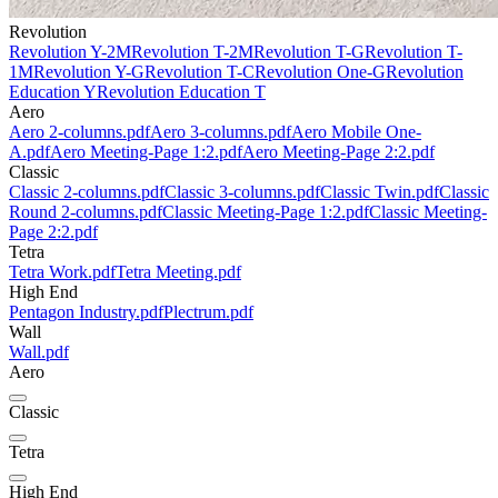
Revolution
Revolution Y-2M
Revolution T-2M
Revolution T-G
Revolution T-
1M
Revolution Y-G
Revolution T-C
Revolution One-G
Revolution
Education Y
Revolution Education T
Aero
Aero 2-columns.pdf
Aero 3-columns.pdf
Aero Mobile One-
A.pdf
Aero Meeting-Page 1:2.pdf
Aero Meeting-Page 2:2.pdf
Classic
Classic 2-columns.pdf
Classic 3-columns.pdf
Classic Twin.pdf
Classic
Round 2-columns.pdf
Classic Meeting-Page 1:2.pdf
Classic Meeting-
Page 2:2.pdf
Tetra
Tetra Work.pdf
Tetra Meeting.pdf
High End
Pentagon Industry.pdf
Plectrum.pdf
Wall
Wall.pdf
Aero
Classic
Tetra
High End