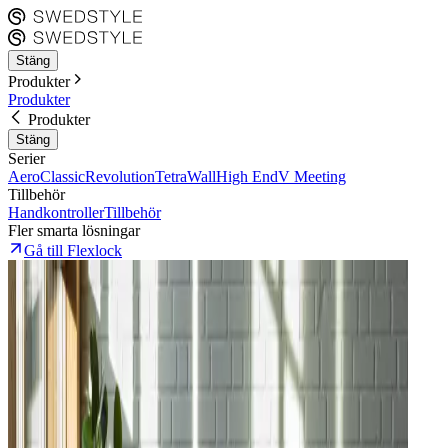
Stäng
Produkter
Produkter
Produkter
Stäng
Serier
Aero
Classic
Revolution
Tetra
Wall
High End
V Meeting
Tillbehör
Handkontroller
Tillbehör
Fler smarta lösningar
Gå till Flexlock