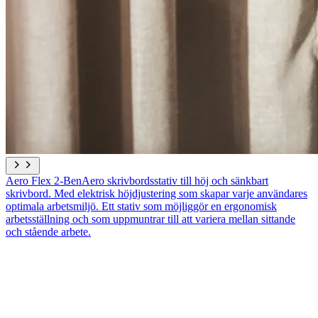
Aero Flex 2-Ben
Aero skrivbordsstativ till höj och sänkbart
skrivbord. Med elektrisk höjdjustering som skapar varje användares
optimala arbetsmiljö. Ett stativ som möjliggör en ergonomisk
arbetsställning och som uppmuntrar till att variera mellan sittande
och stående arbete.