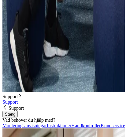
Support
Support
Support
Stäng
Vad behöver du hjälp med?
Monteringsanvisningar
Instruktioner
Handkontroller
Kundservice