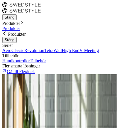
Stäng
Produkter
Produkter
Produkter
Stäng
Serier
Aero
Classic
Revolution
Tetra
Wall
High End
V Meeting
Tillbehör
Handkontroller
Tillbehör
Fler smarta lösningar
Gå till Flexlock