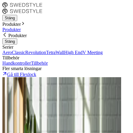
Stäng
Produkter
Produkter
Produkter
Stäng
Serier
Aero
Classic
Revolution
Tetra
Wall
High End
V Meeting
Tillbehör
Handkontroller
Tillbehör
Fler smarta lösningar
Gå till Flexlock